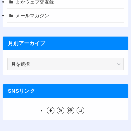
よかウェブ交友録
メールマガジン
月別アーカイブ
月
別
ア
ー
カ
SNSリンク
イ
ブ