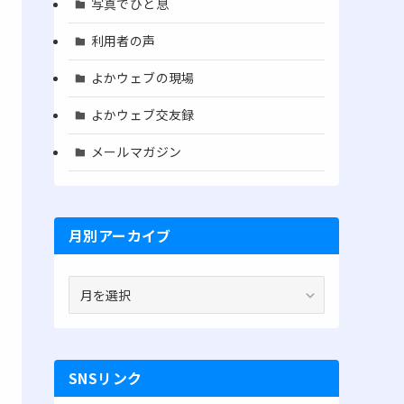
写真でひと息
利用者の声
よかウェブの現場
よかウェブ交友録
メールマガジン
月別アーカイブ
月
別
ア
ー
カ
SNSリンク
イ
ブ