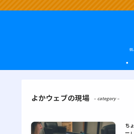
個
よかウェブの現場
– category –
ち
ー