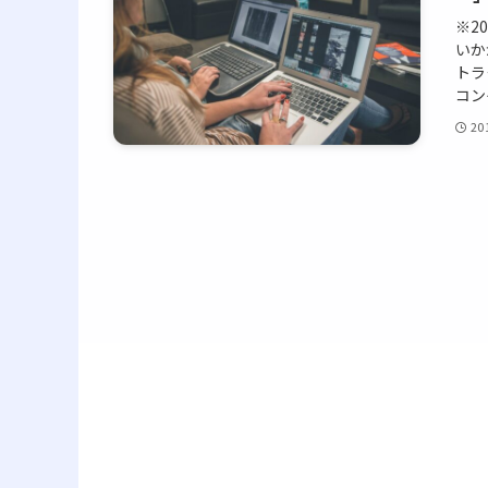
※2
いか
トラ
コン
20